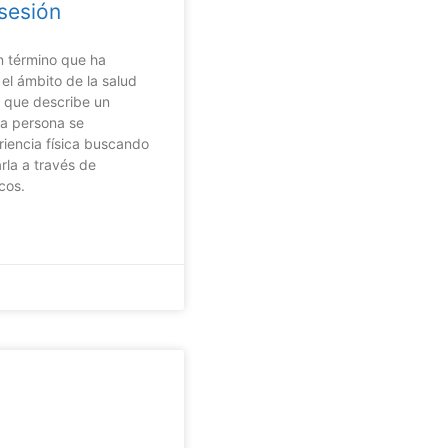
sesión
n término que ha
el ámbito de la salud
 y que describe un
na persona se
iencia física buscando
rla a través de
cos.