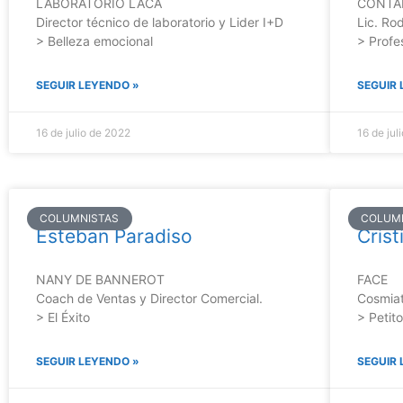
LABORATORIO LACA
CONTA
Director técnico de laboratorio y Lider I+D
Lic. Ro
> Belleza emocional
> Profe
SEGUIR LEYENDO »
SEGUIR 
16 de julio de 2022
16 de jul
COLUMNISTAS
COLUM
Esteban Paradiso
Cris
NANY DE BANNEROT
FACE
Coach de Ventas y Director Comercial.
Cosmiat
> El Éxito
> Petit
SEGUIR LEYENDO »
SEGUIR 