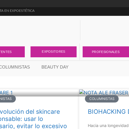
TA EN EXPOESTÉTICA
ara cambiar la forma de pensar el negocio de la estética
r el cuidado de la piel
EXPOSITORES
TENTES
PROFESIONALES
COLUMNISTAS
BEAUTY DAY
NISTAS
COLUMNISTAS
volución del skincare
BIOHACKING D
nsable: usar lo
ario, evitar lo excesivo
Hacia una longevidad 