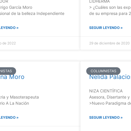
DOR
LIDHERMA
drigo García Moro
> ¿Cuáles son las exp
sional de la belleza Independiente
de su empresa para 
LEYENDO »
SEGUIR LEYENDO »
io de 2022
29 de diciembre de 2020
NISTAS
COLUMNISTAS
tina Moro
Nelida Palacio
NIZA CIENTÍFICA
ria y Masoterapeuta
Asesora, Disertante 
orio A La Nación
>Nuevo Paradigma d
LEYENDO »
SEGUIR LEYENDO »