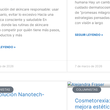
humana Hay un cambi
cuidado dermatocosmé
lución del skincare responsable: usar
de “promesas milagros
ario, evitar lo excesivo Hacia una
estrategias pensadas
ca consciente y saludable En
con visión a largo
 donde las rutinas de skincare
 competir por quién tiene más pasos,
oductos y más
SEGUIR LEYENDO »
LEYENDO »
o de 2026
7 de marzo de 2026
NISTAS
COLUMNISTAS
olución Nanotech-
Cosmetorexia:
mejora estéti