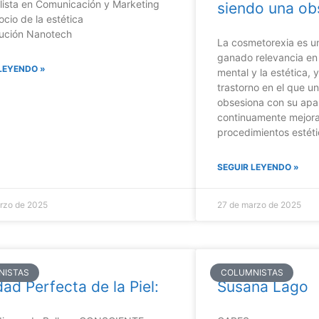
lista en Comunicación y Marketing
siendo una ob
ocio de la estética
ución Nanotech
La cosmetorexia es u
ganado relevancia en 
LEYENDO »
mental y la estética,
trastorno en el que u
obsesiona con su apar
continuamente mejora
procedimientos estéti
SEGUIR LEYENDO »
rzo de 2025
27 de marzo de 2025
NISTAS
COLUMNISTAS
ad Perfecta de la Piel:
Susana Lago