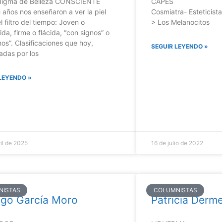
adigma de Belleza CONSCIENTE
CAPES
 años nos enseñaron a ver la piel
Cosmiatra- Esteticist
 filtro del tiempo: Joven o
> Los Melanocitos
da, firme o flácida, “con signos” o
nos”. Clasificaciones que hoy,
SEGUIR LEYENDO »
adas por los
LEYENDO »
il de 2025
16 de julio de 2022
NISTAS
COLUMNISTAS
igo García Moro
Patricia Derm