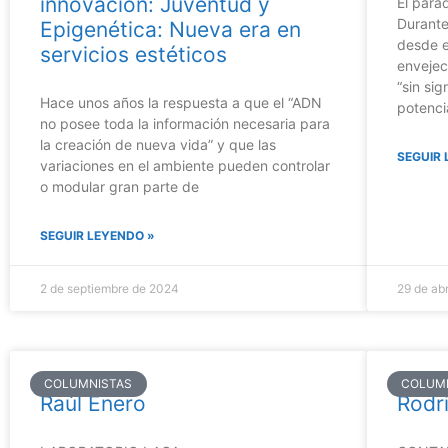
innovación: Juventud y
El par
Durante
Epigenética: Nueva era en
desde el
servicios estéticos
envejeci
“sin sig
Hace unos años la respuesta a que el “ADN
potenci
no posee toda la información necesaria para
la creación de nueva vida” y que las
SEGUIR 
variaciones en el ambiente pueden controlar
o modular gran parte de
SEGUIR LEYENDO »
2 de septiembre de 2024
29 de abr
COLUMNISTAS
COLUM
Raúl Enero
Rodr