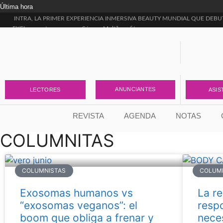
Última hora
INTRA, LA PRIMER EXPERIENCIA INMERSIVA BEAUTY MUNDIAL QUE DEBU
EXEL presenta sus nuevos Sérums Multibenefit
Dermonautas inicia su segunda temporada
Rodrigo García Moro presentó “Estética Rica, Estética Pobre”, el libro que llega p
¡NUEVA LÍNEA PISTACHO!
¿Ya conocés el ÚLTIMO LANZAMIENTO DE SILUMA?
Skin Longevity: la nueva etapa de Vital Blue para transformar la forma de entende
Tense Complex Emulsion, la nueva incorporación de Lidherma para la firmeza
ANUNCIANTES
LECTORES
ASIS
La ciencia detrás de una piel más uniforme
Skin Flooding y Envejecimiento Acelerado: el vínculo que nadie está contando
REVISTA
AGENDA
NOTAS
COLUMNITAS
COLUMNISTAS
COLUM
Exosomas humanos vs
La re
“exosomas veganos”: el
respo
boom que obliga a frenar y
neces