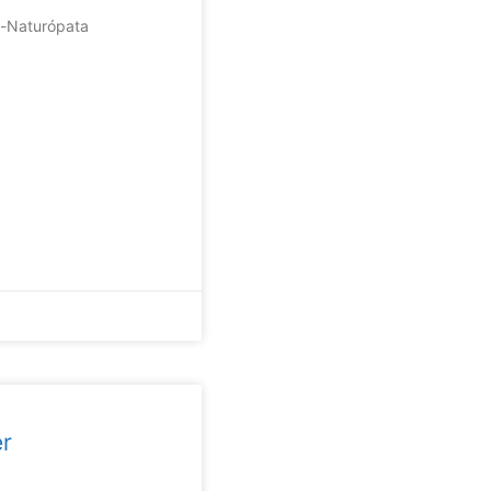
a-Naturópata
er