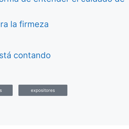
ra la firmeza
está contando
s
expositores