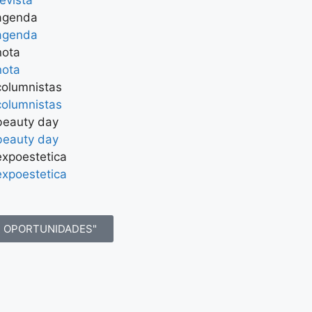
revista
agenda
agenda
nota
nota
columnistas
columnistas
beauty day
beauty day
expoestetica
expoestetica
R OPORTUNIDADES"