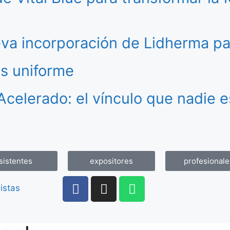
va incorporación de Lidherma pa
ás uniforme
Acelerado: el vínculo que nadie 
sistentes
expositores
profesionale
istas