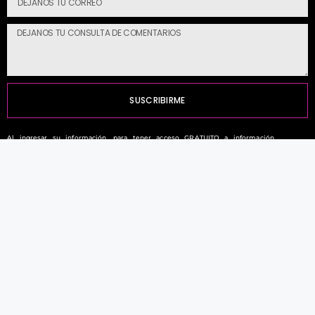
SUSCRIBIRME
Al ingresar su información, para tener acceso GRATUITO a información
exclusiva, preguntas y respuestas privadas a Magazine Profesional, entregados
con 💜 en su bandeja de entrada. (Cancelar suscripción en cualquier momento
con un clic). También acepta nuestros Términos de uso y Política de privacidad.
Aliados comerciales