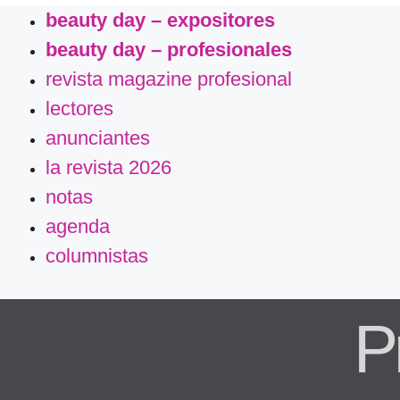
beauty day – expositores
beauty day – profesionales
revista magazine profesional
lectores
anunciantes
la revista 2026
notas
agenda
columnistas
P