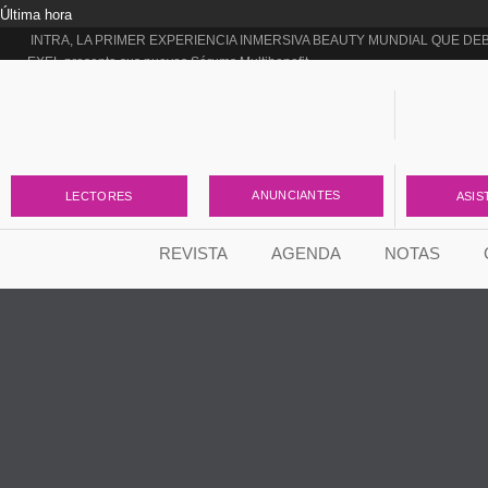
Última hora
INTRA, LA PRIMER EXPERIENCIA INMERSIVA BEAUTY MUNDIAL QUE DE
EXEL presenta sus nuevos Sérums Multibenefit
Dermonautas inicia su segunda temporada
Rodrigo García Moro presentó “Estética Rica, Estética Pobre”, el libro que lle
¡NUEVA LÍNEA PISTACHO!
¿Ya conocés el ÚLTIMO LANZAMIENTO DE SILUMA?
Skin Longevity: la nueva etapa de Vital Blue para transformar la forma de ente
Tense Complex Emulsion, la nueva incorporación de Lidherma para la firme
ANUNCIANTES
LECTORES
ASIS
La ciencia detrás de una piel más uniforme
Skin Flooding y Envejecimiento Acelerado: el vínculo que nadie está contand
REVISTA
AGENDA
NOTAS