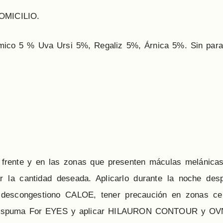
DOMICILIO.
mico 5 % Uva Ursi 5%, Regaliz 5%, Árnica 5%. Sin par
a frente y en las zonas que presenten máculas melánicas
ar la cantidad deseada. Aplicarlo durante la noche des
gel descongestiono CALOE, tener precaución en zonas c
con Espuma For EYES y aplicar HILAURON CONTOUR y OV