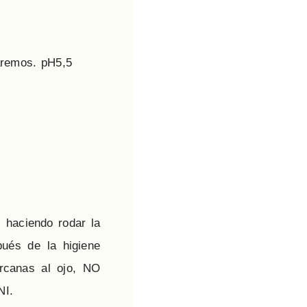
aremos. pH5,5
 haciendo rodar la
pués de la higiene
ercanas al ojo, NO
NI.