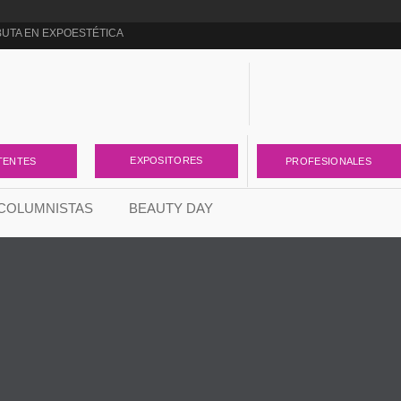
BUTA EN EXPOESTÉTICA
ga para cambiar la forma de pensar el negocio de la estética
nder el cuidado de la piel
za
EXPOSITORES
TENTES
PROFESIONALES
o
COLUMNISTAS
BEAUTY DAY