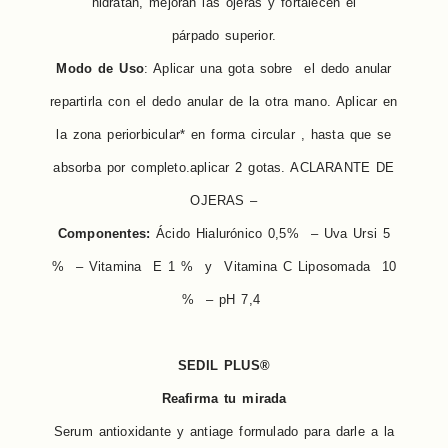
hidratan, mejoran las ojeras y fortalecen el
párpado superior.
Modo de Uso
: Aplicar una gota sobre el dedo anular
repartirla con el dedo anular de la otra mano. Aplicar en
la zona periorbicular* en forma circular , hasta que se
absorba por completo.aplicar 2 gotas. ACLARANTE DE
OJERAS –
Componentes:
Ácido Hialurónico 0,5% – Uva Ursi 5
% – Vitamina E 1 % y Vitamina C Liposomada 10
% – pH 7,4
SEDIL PLUS®
Reafirma tu mirada
Serum antioxidante y antiage formulado para darle a la