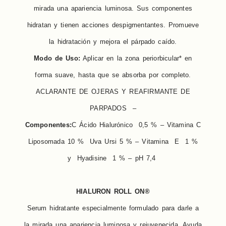
mirada una apariencia luminosa. Sus componentes
hidratan y tienen acciones despigmentantes. Promueve
la hidratación y mejora el párpado caído.
Modo de Uso:
Aplicar en la zona periorbicular* en
forma suave, hasta que se absorba por completo.
ACLARANTE DE OJERAS Y REAFIRMANTE DE
PARPADOS –
Componentes:
C Ácido Hialurónico 0,5 % – Vitamina C
Liposomada 10 % Uva Ursi 5 % – Vitamina E 1 %
y Hyadisine 1 % – pH 7,4
HIALURON ROLL ON®
Serum hidratante especialmente formulado para darle a
la mirada una apariencia luminosa y rejuvenecida. Ayuda