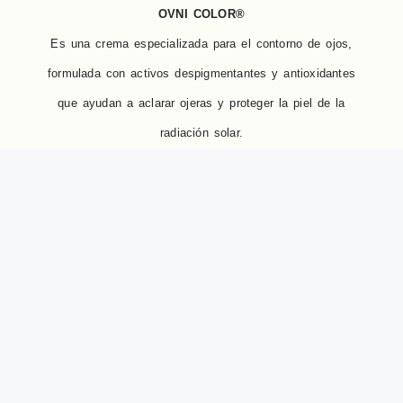
OVNI COLOR®
Es una crema especializada para el contorno de ojos,
formulada con activos despigmentantes y antioxidantes
que ayudan a aclarar ojeras y proteger la piel de la
radiación solar.
Características principales:
Efecto aclarante de ojeras oscuras.
Protección solar alta, ideal para uso diurno.
Textura rica y densa, pensada para pieles adultas.
Apto para todo tipo de pieles, especialmente aquellas
con pigmentación marcada.
Activos destacados: