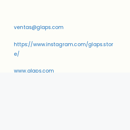
ventas@glaps.com
https://www.instagram.com/glaps.stor
e/
www.glaps.com
whastapp 11.3475.8319 wa.link/episr7
O solicítala en el Distribuidor de tu
zona