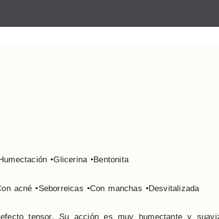
Humectación •Glicerina •Bentonita
 •Con acné •Seborreicas •Con manchas •Desvitalizada
fecto tensor. Su acción es muy humectante y suaviza