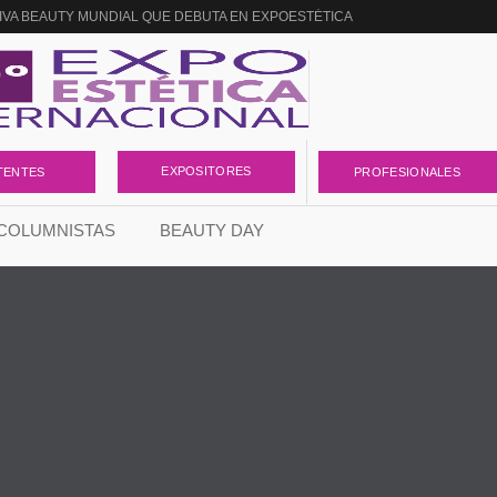
SIVA BEAUTY MUNDIAL QUE DEBUTA EN EXPOESTÉTICA
efit
Estética Pobre”, el libro que llega para cambiar la forma de pensar el negocio de l
 SILUMA?
 para transformar la forma de entender el cuidado de la piel
ación de Lidherma para la firmeza
EXPOSITORES
TENTES
PROFESIONALES
l vínculo que nadie está contando
COLUMNISTAS
BEAUTY DAY