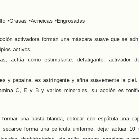
illo •Grasas •Acneicas •Engrosadas
loción activadora forman una máscara suave que se adhie
ipios activos.
as, actúa como estimulante, defatigante, activador d
es y papaína, es astringente y afina suavemente la piel.
tamina C, E y B y varios minerales, su acción es tonifi
a formar una pasta blanda, colocar con espátula una ca
Al secarse forma una película uniforme, dejar actuar 10