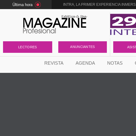
Última hora
INTRA, LA PRIMER EXPERIENCIA INMER
EXEL presenta sus nuevos Sérums Multiben
Dermonautas inicia su segunda temporada
Rodrigo García Moro presentó “Estética Rica, 
¡NUEVA LÍNEA PISTACHO!
¿Ya conocés el ÚLTIMO LANZAMIENTO DE
Skin Longevity: la nueva etapa de Vital Blue
Tense Complex Emulsion, la nueva incorpor
ANUNCIANTES
LECTORES
ASIS
La ciencia detrás de una piel más uniforme
Skin Flooding y Envejecimiento Acelerado: e
REVISTA
AGENDA
NOTAS