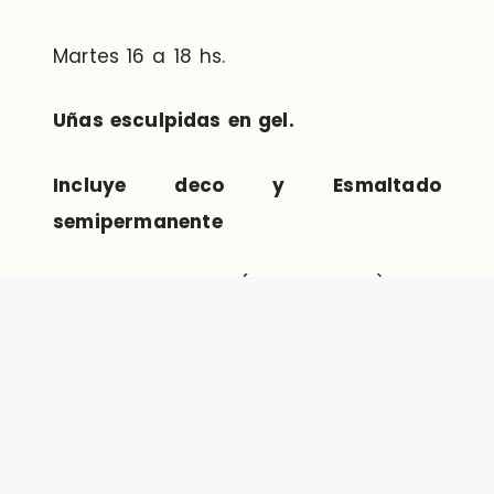
Martes 16 a 18 hs.
Uñas esculpidas en
gel.
Incluye deco y Esmaltado
semipermanente
Curso arancelado (con práctica)
Sábados 8 a 10 hs.
Sábados de 10:30 a 12:30 hs.
Miércoles 19 a 21 hs.