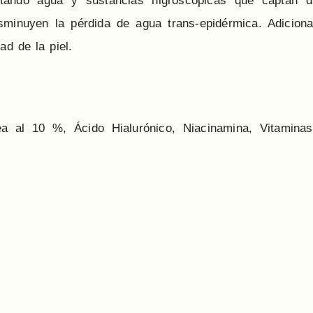
tando agua y sustancias higroscópicas que captan d
sminuyen la pérdida de agua trans-epidérmica. Adiciona
ad de la piel.
a al 10 %, Ácido Hialurónico, Niacinamina, Vitamin