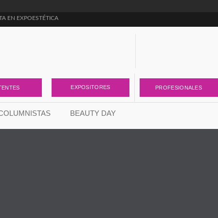
TA EN EXPOESTÉTICA
ara cambiar la forma de pensar el negocio de la estética
r el cuidado de la piel
EXPOSITORES
TENTES
PROFESIONALES
COLUMNISTAS
BEAUTY DAY