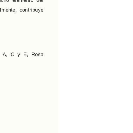
icho elemento del
lmente, contribuye
as A, C y E, Rosa