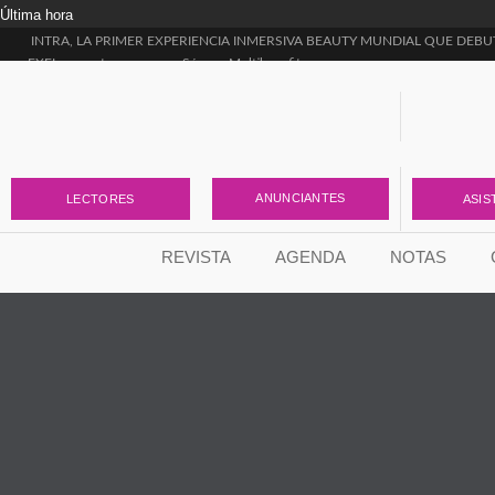
Última hora
INTRA, LA PRIMER EXPERIENCIA INMERSIVA BEAUTY MUNDIAL QUE DEBU
EXEL presenta sus nuevos Sérums Multibenefit
Dermonautas inicia su segunda temporada
Rodrigo García Moro presentó “Estética Rica, Estética Pobre”, el libro que llega p
¡NUEVA LÍNEA PISTACHO!
¿Ya conocés el ÚLTIMO LANZAMIENTO DE SILUMA?
Skin Longevity: la nueva etapa de Vital Blue para transformar la forma de entende
Tense Complex Emulsion, la nueva incorporación de Lidherma para la firmeza
ANUNCIANTES
LECTORES
ASIS
La ciencia detrás de una piel más uniforme
Skin Flooding y Envejecimiento Acelerado: el vínculo que nadie está contando
REVISTA
AGENDA
NOTAS