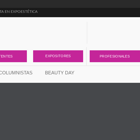
TA EN EXPOESTÉTICA
ara cambiar la forma de pensar el negocio de la estética
r el cuidado de la piel
EXPOSITORES
TENTES
PROFESIONALES
COLUMNISTAS
BEAUTY DAY