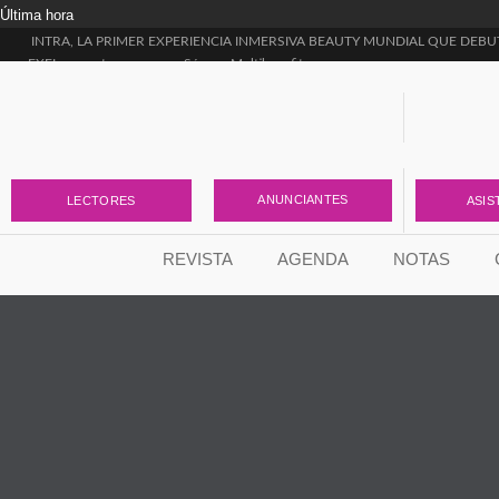
Última hora
INTRA, LA PRIMER EXPERIENCIA INMERSIVA BEAUTY MUNDIAL QUE DEBU
EXEL presenta sus nuevos Sérums Multibenefit
Dermonautas inicia su segunda temporada
Rodrigo García Moro presentó “Estética Rica, Estética Pobre”, el libro que llega p
¡NUEVA LÍNEA PISTACHO!
¿Ya conocés el ÚLTIMO LANZAMIENTO DE SILUMA?
Skin Longevity: la nueva etapa de Vital Blue para transformar la forma de entende
Tense Complex Emulsion, la nueva incorporación de Lidherma para la firmeza
ANUNCIANTES
LECTORES
ASIS
La ciencia detrás de una piel más uniforme
Skin Flooding y Envejecimiento Acelerado: el vínculo que nadie está contando
REVISTA
AGENDA
NOTAS