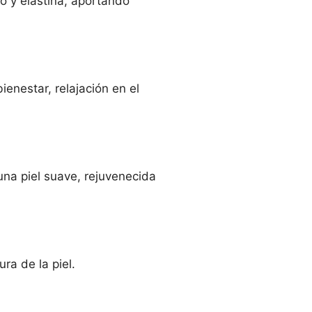
no y elastina, aportando
enestar, relajación en el
una piel suave, rejuvenecida
ra de la piel.