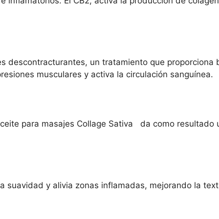
os e inflamatorios. El CB2, activa la producción de coláge
es descontracturantes, un tratamiento que proporciona bi
presiones musculares y activa la circulación sanguínea.
 aceite para masajes Collage Sativa da como resultado 
a suavidad y alivia zonas inflamadas, mejorando la textu