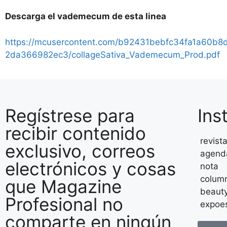
Descarga el vademecum de esta linea
https://mcusercontent.com/b92431bebfc34fa1a60b8
2da366982ec3/collageSativa_Vademecum_Prod.pdf
Regístrese para
Ins
recibir contenido
revist
exclusivo, correos
agend
electrónicos y cosas
nota
column
que Magazine
beaut
Profesional no
expoes
comparte en ningún