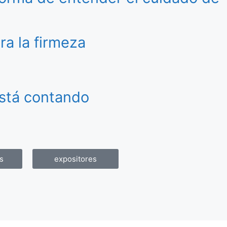
ra la firmeza
está contando
s
expositores