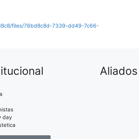
d8c8/files/76bd8c8d-7339-dd49-7c66-
titucional
Aliados
a
a
istas
y day
tetica