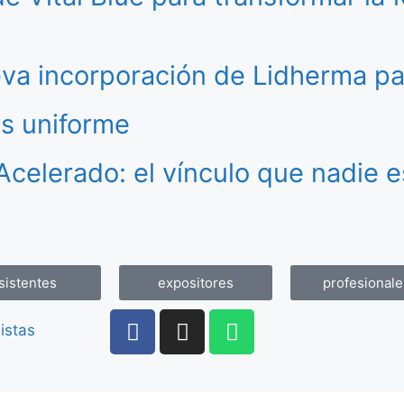
va incorporación de Lidherma pa
ás uniforme
Acelerado: el vínculo que nadie 
sistentes
expositores
profesionale
istas