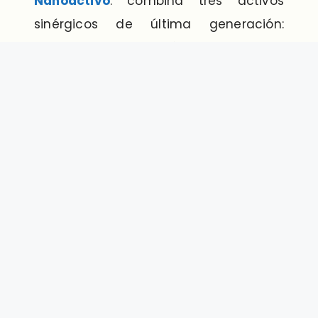
Nanoactivo
: combina tres activos
sinérgicos de última generación:
Exosomas de Cúrcuma Longa,
Arbutina y Whitonyl. Es una solución
que transforma profundamente el
entorno celular para resultados
sostenibles y visibles en
hiperpigmentaciones.
Los
liposomas
y los
exosomas
son
herramientas complementarias que
pueden coexistir en protocolos
estéticos profesionales. Mientras los
primeros han demostrado eficacia