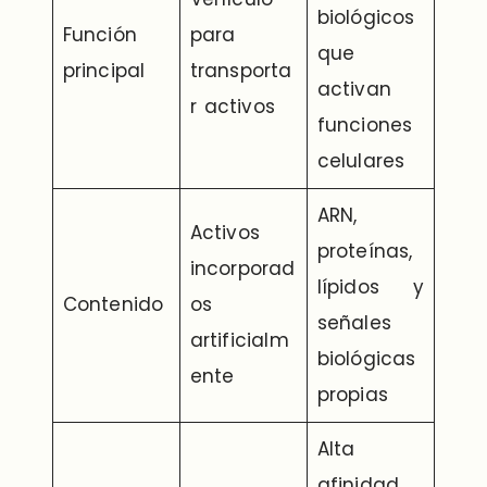
biológicos
Función
para
que
principal
transporta
activan
r activos
funciones
celulares
ARN,
Activos
proteínas,
incorporad
lípidos y
Contenido
os
señales
artificialm
biológicas
ente
propias
Alta
afinidad