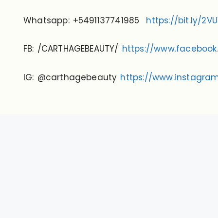
Whatsapp: +5491137741985
https://bit.ly/2V
FB: /CARTHAGEBEAUTY/
https://www.faceboo
IG: @carthagebeauty
https://www.instagr