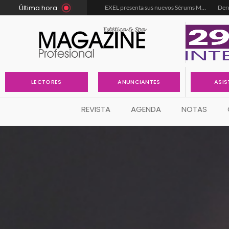
Última hora
INTRA, LA PRIMER EXPERIENCIA INMERSIVA BEAUTY MUNDIAL QUE DEBUTA EN EXPOESTÉTICA
EXEL presenta sus nuevos Sérums Multibenefit
ANUNCIANTES
LECTORES
ASIS
REVISTA
AGENDA
NOTAS