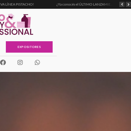
VA LÍNEA PISTACHO!
¿Ya conocés el ÚLTIMO LANZAMIENTO DE SILUMA?
EXPOSITORES