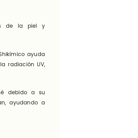
s de la piel y
 Shikímico ayuda
a radiación UV,
cné debido a su
san, ayudando a