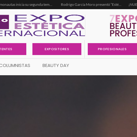
Dermonautas inicia su segunda temporada
Rodrigo García Moro presentó “Estética Rica, Estética Pobre”, el libro que llega para cambiar la forma de pensar el negocio de la estética
¡NUE
EXPOSITORES
TENTES
PROFESIONALES
COLUMNISTAS
BEAUTY DAY