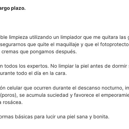
argo plazo.
le limpieza utilizando un limpiador que me quitara las 
asegurarnos que quite el maquillaje y que el fotoprotec
as cremas que pongamos después.
en todos los expertos. No limpiar la piel antes de dormi
rante todo el día en la cara.
ción celular que ocurren durante el descanso nocturno, i
es (poros), se acumula suciedad y favorece el empeorami
a rosácea.
rmas básicas para lucir una piel sana y bonita.