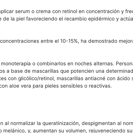
 aplicar serum o crema con retinol en concentración y fre
e de la piel favoreciendo el recambio epidérmico y actú
en concentraciones entre el 10-15%, ha demostrado mejorar
n monoterapia o combinarlos en noches alternas. Person
os a base de mascarillas que potencien una determinad
es con glicólico/retinol, mascarillas antiacné con ácido s
on aloe vera para pieles sensibles o reactivas.
lian al normalizar la queratinización, despigmentan al nor
to melánico, y, aumentan su volumen, rejuveneciendo su