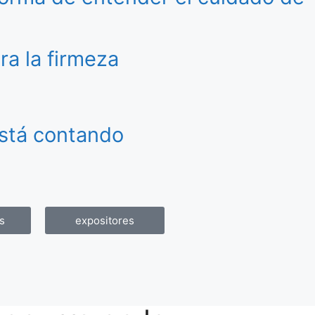
ra la firmeza
está contando
s
expositores