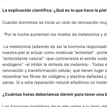
La explicación cientí
fica:
¿
Qu
é
es lo que hace la pie
Cuando dormimos se inicia un ciclo de renovación muy 
“Por la noche aumentan los niveles de melatonina y de
La melatonina (además de ser la hormona responsable
nuestra piel al actuar como molécula “antiedad” -prote
“antioxidante natural” -que contrarresta el estrés ox
endógeno” -al inhibir la síntesis de melanina-. Todas
renovación y transformación celular, que tienen lugar 
recambiar las fibras de colágeno y elastina dañadas y
sanas. Si a esta reparación natural añadimos un trata
¿Cuántas horas deberíamos dormir para tener una b
Las funciones biológicas de la piel varían a lo largo de