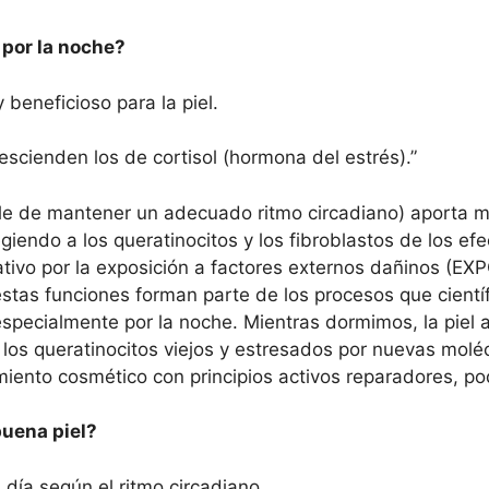
l por la noche?
beneficioso para la piel.
scienden los de cortisol (hormona del estrés).”
 de mantener un adecuado ritmo circadiano) aporta múl
giendo a los queratinocitos y los fibroblastos de los efe
idativo por la exposición a factores externos dañinos (
 estas funciones forman parte de los procesos que cien
especialmente por la noche. Mientras dormimos, la piel 
 los queratinocitos viejos y estresados por nuevas molé
miento cosmético con principios activos reparadores, po
uena piel?
l día según el ritmo circadiano.