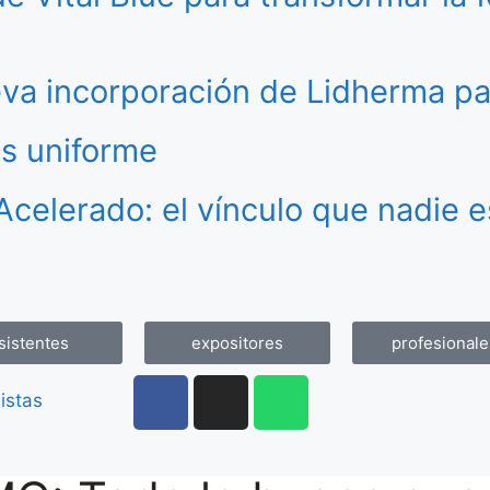
va incorporación de Lidherma pa
ás uniforme
Acelerado: el vínculo que nadie 
sistentes
expositores
profesionale
istas