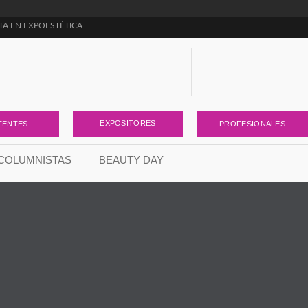
TA EN EXPOESTÉTICA
ara cambiar la forma de pensar el negocio de la estética
r el cuidado de la piel
EXPOSITORES
TENTES
PROFESIONALES
COLUMNISTAS
BEAUTY DAY