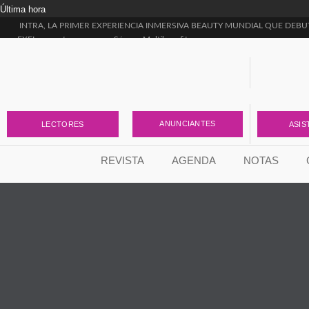
Última hora
INTRA, LA PRIMER EXPERIENCIA INMERSIVA BEAUTY MUNDIAL QUE DEBU
EXEL presenta sus nuevos Sérums Multibenefit
Dermonautas inicia su segunda temporada
Rodrigo García Moro presentó “Estética Rica, Estética Pobre”, el libro que llega p
¡NUEVA LÍNEA PISTACHO!
¿Ya conocés el ÚLTIMO LANZAMIENTO DE SILUMA?
Skin Longevity: la nueva etapa de Vital Blue para transformar la forma de entende
Tense Complex Emulsion, la nueva incorporación de Lidherma para la firmeza
ANUNCIANTES
LECTORES
ASIS
La ciencia detrás de una piel más uniforme
Skin Flooding y Envejecimiento Acelerado: el vínculo que nadie está contando
REVISTA
AGENDA
NOTAS