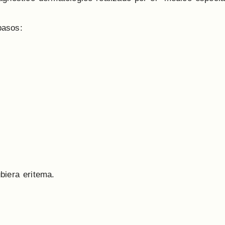
pasos:
iera eritema.