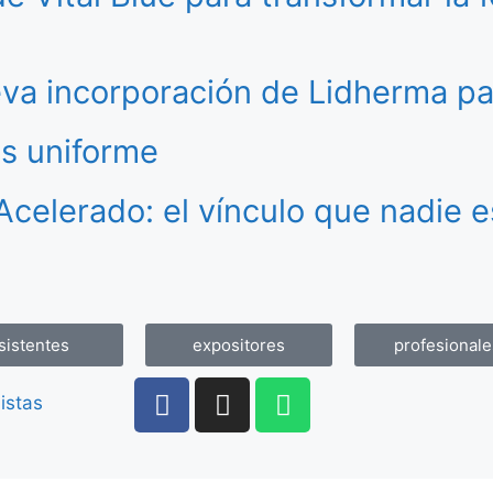
va incorporación de Lidherma pa
ás uniforme
Acelerado: el vínculo que nadie 
sistentes
expositores
profesionale
istas