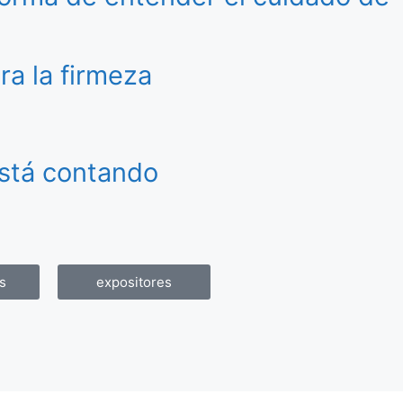
ra la firmeza
está contando
s
expositores