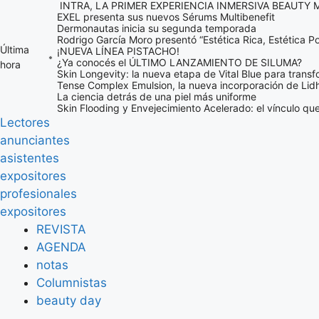
INTRA, LA PRIMER EXPERIENCIA INMERSIVA BEAUTY
Saltar
EXEL presenta sus nuevos Sérums Multibenefit
al
Dermonautas inicia su segunda temporada
Rodrigo García Moro presentó “Estética Rica, Estética Po
contenido
Última
¡NUEVA LÍNEA PISTACHO!
¿Ya conocés el ÚLTIMO LANZAMIENTO DE SILUMA?
hora
Skin Longevity: la nueva etapa de Vital Blue para transf
Tense Complex Emulsion, la nueva incorporación de Lid
La ciencia detrás de una piel más uniforme
Skin Flooding y Envejecimiento Acelerado: el vínculo qu
Lectores
anunciantes
asistentes
expositores
profesionales
expositores
REVISTA
AGENDA
notas
Columnistas
beauty day